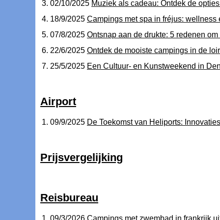
02/10/2025
Muziek als cadeau: Ontdek de opties
18/9/2025
Campings met spa in fréjus: wellness
07/8/2025
Ontsnap aan de drukte: 5 redenen om
22/6/2025
Ontdek de mooiste campings in de loir
25/5/2025
Een Cultuur- en Kunstweekend in De
Airport
09/9/2025
De Toekomst van Heliports: Innovaties
Prijsvergelijking
Reisbureau
09/3/2026
Campings met zwembad in frankrijk ui