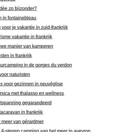
ndée zo bijzonder?
n in fontainebleau
oor je vakantie in zuid-frankrijk
isme vakantie in frankrijk
ieuwe manier van kamperen
ten in frankrijk
uurcamping in de gorges du verdon
voor naturisten
s voor gezinnen in neuvéglise
orsica met thalasso en wellness
ontspanning gegarandeerd
acaravan in frankrijk
t meer van gérardmer
 4-sterren camping aan het meer in aveyron