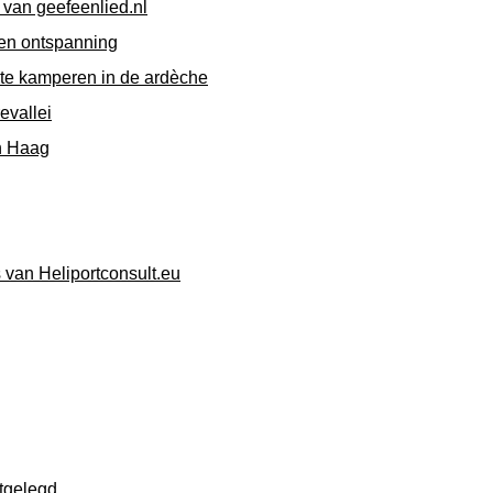
 van geefeenlied.nl
 en ontspanning
 te kamperen in de ardèche
evallei
n Haag
 van Heliportconsult.eu
tgelegd