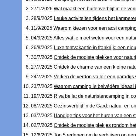
27/1/2026
Wat maakt een buitenverblijf in de ve
28/9/2025
Leuke activiteiten tijdens het kampere
11/9/2025
Waarom kiezen voor een acsi camping v
04/9/2025
Alles wat je moet weten voor een natur
26/8/2025
Luxe tentvakantie in frankrijk: een n
30/7/2025
Ontdek de mooiste plekken voor naturis
27/7/2025
Ontdek de charme van een kleine nat
24/7/2025
Verken de verdon-vallei: een paradijs 
23/7/2025
Waarom camping le belvédère ideaal i
19/7/2025
Riva bella: de naturistencamping in c
08/7/2025
Gezinsverblijf in de Gard: natuur en 
03/7/2025
Handige tips voor het huren van een st
02/7/2025
Ontdek de mooiste plekjes rondom he
12/6/2025
Top 5 redenen om te verblijven op een