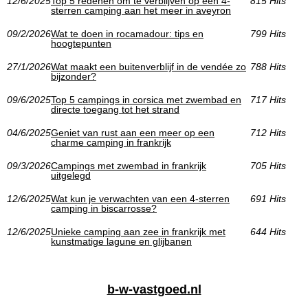
12/6/2025
Top 5 redenen om te verblijven op een 4-
815 Hits
sterren camping aan het meer in aveyron
09/2/2026
Wat te doen in rocamadour: tips en
799 Hits
hoogtepunten
27/1/2026
Wat maakt een buitenverblijf in de vendée zo
788 Hits
bijzonder?
09/6/2025
Top 5 campings in corsica met zwembad en
717 Hits
directe toegang tot het strand
04/6/2025
Geniet van rust aan een meer op een
712 Hits
charme camping in frankrijk
09/3/2026
Campings met zwembad in frankrijk
705 Hits
uitgelegd
12/6/2025
Wat kun je verwachten van een 4-sterren
691 Hits
camping in biscarrosse?
12/6/2025
Unieke camping aan zee in frankrijk met
644 Hits
kunstmatige lagune en glijbanen
b-w-vastgoed.nl