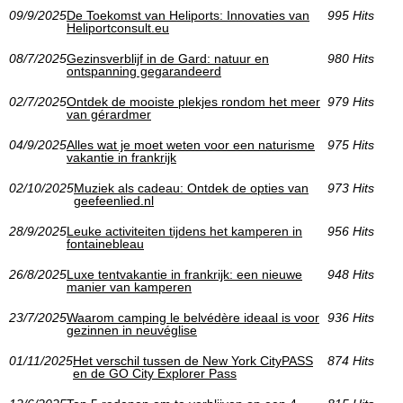
09/9/2025
De Toekomst van Heliports: Innovaties van
995 Hits
Heliportconsult.eu
08/7/2025
Gezinsverblijf in de Gard: natuur en
980 Hits
ontspanning gegarandeerd
02/7/2025
Ontdek de mooiste plekjes rondom het meer
979 Hits
van gérardmer
04/9/2025
Alles wat je moet weten voor een naturisme
975 Hits
vakantie in frankrijk
02/10/2025
Muziek als cadeau: Ontdek de opties van
973 Hits
geefeenlied.nl
28/9/2025
Leuke activiteiten tijdens het kamperen in
956 Hits
fontainebleau
26/8/2025
Luxe tentvakantie in frankrijk: een nieuwe
948 Hits
manier van kamperen
23/7/2025
Waarom camping le belvédère ideaal is voor
936 Hits
gezinnen in neuvéglise
01/11/2025
Het verschil tussen de New York CityPASS
874 Hits
en de GO City Explorer Pass