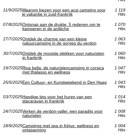
11/9/2025
Waarom kiezen voor een acsi camping voor
1 119
je vakantie in zuid-frankrijk
Hits
07/8/2025
Ontsnap aan de drukte: 5 redenen om te
1 070
kamperen in de ardèche
Hits
27/7/2025
Ontdek de charme van een kleine
1 063
natuurcamping in de gorges du verdon
Hits
30/7/2025
Ontdek de mooiste plekken voor naturisten
1 060
in frankrijk
Hits
19/7/2025
Riva bella: de naturistencamping in corsica
1 047
met thalasso en wellness
Hits
25/5/2025
Een Cultuur- en Kunstweekend in Den Haag
1 043
Hits
03/7/2025
Handige tips voor het huren van een
1 014
stacaravan in frankrijk
Hits
24/7/2025
Verken de verdon-vallei: een paradijs voor
1 008
naturisten
Hits
18/9/2025
Campings met spa in fréjus: wellness en
1 004
ontspanning
Hits