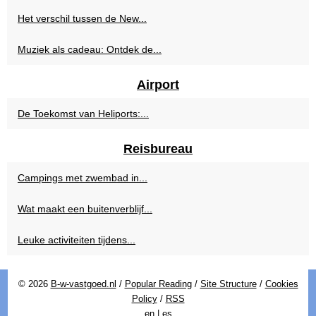
Het verschil tussen de New...
Muziek als cadeau: Ontdek de...
Airport
De Toekomst van Heliports:...
Reisbureau
Campings met zwembad in...
Wat maakt een buitenverblijf...
Leuke activiteiten tijdens...
© 2026
B-w-vastgoed.nl
/
Popular Reading
/
Site Structure
/
Cookies
Policy
/
RSS
en
|
es