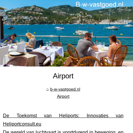
Airport
b-w-vastgoed.nl
Airport
De Toekomst van Heliports: Innovaties van
Heliportconsult.eu
De wereld van luchtvaart is voortdurend in beweging, en