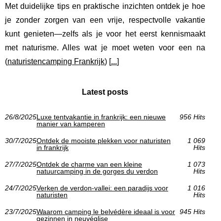
Met duidelijke tips en praktische inzichten ontdek je hoe
je zonder zorgen van een vrije, respectvolle vakantie
kunt genieten—zelfs als je voor het eerst kennismaakt
met naturisme. Alles wat je moet weten voor een na
(
naturistencamping Frankrijk
) [
...
]
Latest posts
26/8/2025
Luxe tentvakantie in frankrijk: een nieuwe
956 Hits
manier van kamperen
30/7/2025
Ontdek de mooiste plekken voor naturisten
1 069
in frankrijk
Hits
27/7/2025
Ontdek de charme van een kleine
1 073
natuurcamping in de gorges du verdon
Hits
24/7/2025
Verken de verdon-vallei: een paradijs voor
1 016
naturisten
Hits
23/7/2025
Waarom camping le belvédère ideaal is voor
945 Hits
gezinnen in neuvéglise