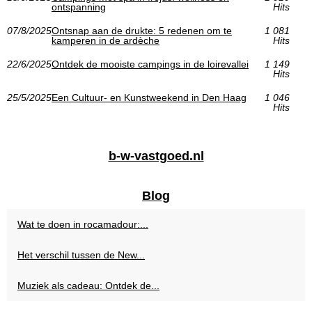
ontspanning
Hits
07/8/2025
Ontsnap aan de drukte: 5 redenen om te
1 081
kamperen in de ardèche
Hits
22/6/2025
Ontdek de mooiste campings in de loirevallei
1 149
Hits
25/5/2025
Een Cultuur- en Kunstweekend in Den Haag
1 046
Hits
b-w-vastgoed.nl
Blog
Wat te doen in rocamadour:...
Het verschil tussen de New...
Muziek als cadeau: Ontdek de...