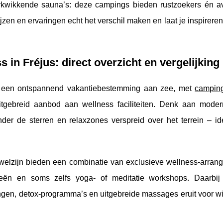
rkwikkende sauna’s: deze campings bieden rustzoekers én av
ijzen en ervaringen echt het verschil maken en laat je inspirere
in Fréjus: direct overzicht en vergelijking
of een ontspannend vakantiebestemming aan zee, met
campin
itgebreid aanbod aan wellness
faciliteiten. Denk aan moder
r de sterren en relaxzones verspreid over het terrein – id
 welzijn bieden een combinatie van exclusieve wellness-arran
ieën en soms zelfs yoga- of meditatie workshops. Daarbij
ngen, detox-programma’s en uitgebreide massages eruit voor wie