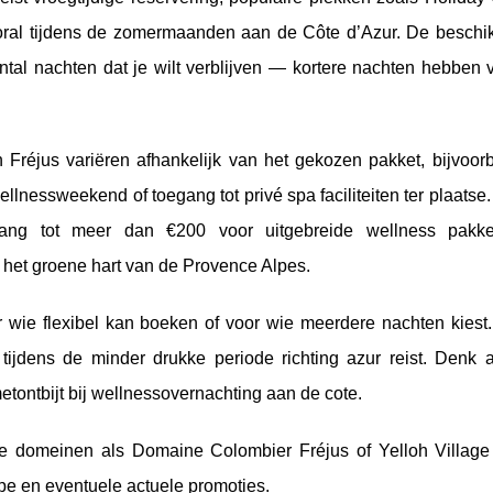
oral tijdens de zomermaanden aan de Côte d’Azur. De beschi
antal nachten dat je wilt verblijven — kortere nachten hebben
Fréjus variëren afhankelijk van het gekozen pakket, bijvoor
lnessweekend of toegang tot privé spa faciliteiten ter plaatse
gang tot meer dan €200 voor uitgebreide wellness pakke
het groene hart van de Provence Alpes.
wie flexibel kan boeken of voor wie meerdere nachten kiest. 
ijdens de minder drukke periode richting azur reist. Denk a
tontbijt bij wellnessovernachting aan de cote.
rote domeinen als Domaine Colombier Fréjus of Yelloh Village
e en eventuele actuele promoties.