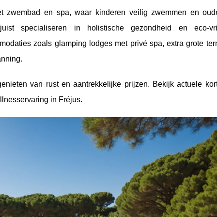
met zwembad en spa, waar kinderen veilig zwemmen en oude
ist specialiseren in holistische gezondheid en eco-vri
daties zoals glamping lodges met privé spa, extra grote terr
anning.
enieten van rust en aantrekkelijke prijzen. Bekijk actuele ko
lnesservaring in Fréjus.