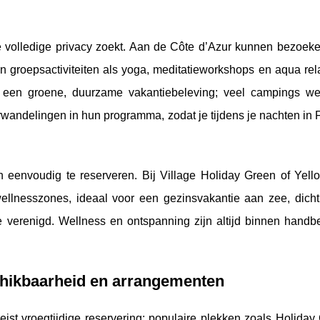
 je volledige privacy zoekt. Aan de Côte d’Azur kunnen bezoeke
 groepsactiviteiten als yoga, meditatieworkshops en aqua rela
 een groene, duurzame vakantiebeleving; veel campings w
wandelingen in hun programma, zodat je tijdens je nachten in 
 eenvoudig te reserveren. Bij Village Holiday Green of Yello
ellnesszones, ideaal voor een gezinsvakantie aan zee, dicht 
 verenigd. Wellness en ontspanning zijn altijd binnen handbe
schikbaarheid en arrangementen
eist vroegtijdige reservering; populaire plekken zoals Holida