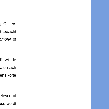
g. Ouders
 toezicht
ombier
of
 Terwijl de
laten zich
dens korte
eleven of
nce
wordt