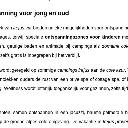
anning voor jong en oud
eek van
frejus var
bieden unieke mogelijkheden voor ontspannin
ges, terwijl speciale
ontspanningszones voor kinderen
met
n, geurige baden en animatie bij campings als
domaine col
lfs gratis is inbegrepen bij het verblijf.
e wordt geregeld op sommige
campings frejus
aan de
cote azur
.
ntdekken ouders de rust van een prive spa of cottage spa, of 
llness wordt letterlijk toegankelijk voor gezinnen, zelfs tij
nten: samen ontspannen in een jacuzzi, baume palmeraie b
 op de groene alpes cote omgeving. De vakantie in
frejus prove