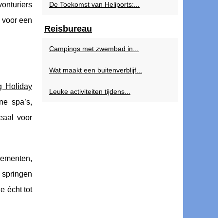
onturiers
De Toekomst van Heliports:...
n voor een
Reisbureau
Campings met zwembad in...
Wat maakt een buitenverblijf...
g Holiday
Leuke activiteiten tijdens...
ne spa’s,
eaal voor
gementen,
 springen
 écht tot