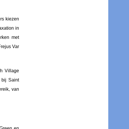
rs kiezen
xation in
erken met
Frejus Var
h Village
bij Saint
reik, van
y Green en