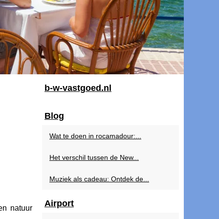
b-w-vastgoed.nl
Blog
Wat te doen in rocamadour:...
Het verschil tussen de New...
Muziek als cadeau: Ontdek de...
Airport
en natuur