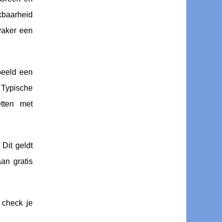
kbaarheid
 vaker een
beeld een
. Typische
tten met
Dit geldt
an gratis
 check je