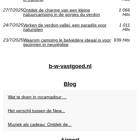
27/7/2025
Ontdek de charme van een kleine
1 066
natuurcamping in de gorges du verdon
Hits
24/7/2025
Verken de verdon-vallei: een paradijs voor
1 011
naturisten
Hits
23/7/2025
Waarom camping le belvédère ideaal is voor
939 Hits
gezinnen in neuvéglise
b-w-vastgoed.nl
Blog
Wat te doen in rocamadour:...
Het verschil tussen de New...
Muziek als cadeau: Ontdek de...