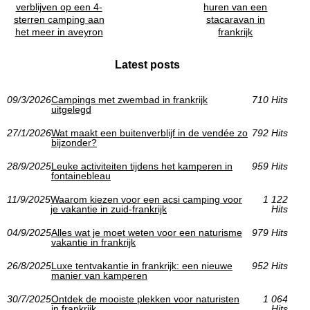
verblijven op een 4-
huren van een
sterren camping aan
stacaravan in
het meer in aveyron
frankrijk
Latest posts
09/3/2026
Campings met zwembad in frankrijk
710 Hits
uitgelegd
27/1/2026
Wat maakt een buitenverblijf in de vendée zo
792 Hits
bijzonder?
28/9/2025
Leuke activiteiten tijdens het kamperen in
959 Hits
fontainebleau
11/9/2025
Waarom kiezen voor een acsi camping voor
1 122
je vakantie in zuid-frankrijk
Hits
04/9/2025
Alles wat je moet weten voor een naturisme
979 Hits
vakantie in frankrijk
26/8/2025
Luxe tentvakantie in frankrijk: een nieuwe
952 Hits
manier van kamperen
30/7/2025
Ontdek de mooiste plekken voor naturisten
1 064
in frankrijk
Hits