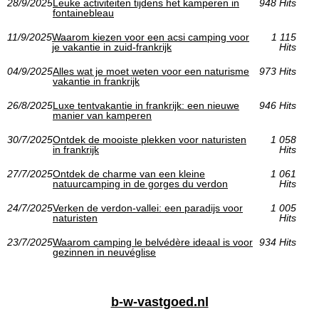
28/9/2025
Leuke activiteiten tijdens het kamperen in
948 Hits
fontainebleau
11/9/2025
Waarom kiezen voor een acsi camping voor
1 115
je vakantie in zuid-frankrijk
Hits
04/9/2025
Alles wat je moet weten voor een naturisme
973 Hits
vakantie in frankrijk
26/8/2025
Luxe tentvakantie in frankrijk: een nieuwe
946 Hits
manier van kamperen
30/7/2025
Ontdek de mooiste plekken voor naturisten
1 058
in frankrijk
Hits
27/7/2025
Ontdek de charme van een kleine
1 061
natuurcamping in de gorges du verdon
Hits
24/7/2025
Verken de verdon-vallei: een paradijs voor
1 005
naturisten
Hits
23/7/2025
Waarom camping le belvédère ideaal is voor
934 Hits
gezinnen in neuvéglise
b-w-vastgoed.nl