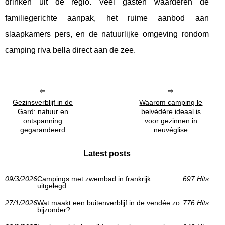
drinken uit de regio. Veel gasten waarderen de
familiegerichte aanpak, het ruime aanbod aan
slaapkamers pers, en de natuurlijke omgeving rondom
camping riva bella direct aan de zee.
Gezinsverblijf in de
Waarom camping le
Gard: natuur en
belvédère ideaal is
ontspanning
voor gezinnen in
gegarandeerd
neuvéglise
Latest posts
09/3/2026
Campings met zwembad in frankrijk
697 Hits
uitgelegd
27/1/2026
Wat maakt een buitenverblijf in de vendée zo
776 Hits
bijzonder?